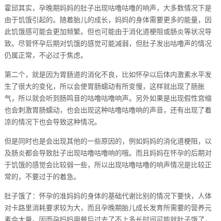
霍邱其实，孕晚期妈妈的肚子出现咕噜咕噜的响声，大多数情况下是
由于饥饿引起的。随着胎儿的成长，妈妈的身体需要更多的能量，因
此饥饿感可能会更加频繁。但也可能由于消化道梗阻或肠炎等状况导
致。尽管怀孕后期对饥饿的感觉可能减弱，但肚子发出咕噜声的情况
仍属正常，不必过于焦虑。
第二个，就是因为胃肠道的消化不良，比如怀孕以后体内激素水平发
生了很大的变化，所以会使胃肠蠕动有所变慢，这样就出现了肠胀
气，所以就会听到肠鸣音的咕噜咕噜响声。另外如果是出现假性宫缩
也会刺激胃肠蠕动，也会出现这种咕噜咕噜响的声音，还有出现了着
凉的情况下也会导致这种情况。
但是同时也是会出现其他的一些原因的，例如妈妈的消化道梗阻，以
及肠炎都会导致肚子出现咕噜咕噜响的哦。而且妈妈在怀孕的后期对
于饥饿的感觉会比较弱一些，所以出现咕噜咕噜的响声情况是比较正
常的，不要过于的着急。
肚子饿了：怀孕的准妈妈的身体的基础代谢比别的情况下要快，人体
对卡路里消耗要求较为大，而且孕晚期胎儿成长发育所需要的营养元
素会大量。因而孕妈妈用餐后过去了不上多长时间可能就肚子饿了，