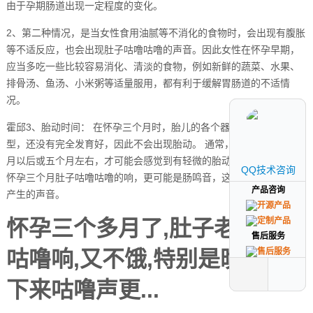
由于孕期肠道出现一定程度的变化。
2、第二种情况，是当女性食用油腻等不消化的食物时，会出现有腹胀
等不适反应，也会出现肚子咕噜咕噜的声音。因此女性在怀孕早期，
应当多吃一些比较容易消化、清淡的食物，例如新鲜的蔬菜、水果、
排骨汤、鱼汤、小米粥等适量服用，都有利于缓解胃肠道的不适情
况。
霍邱3、胎动时间： 在怀孕三个月时，胎儿的各个器官刚刚分化成
型，还没有完全发育好，因此不会出现胎动。 通常，孕妇在怀孕四个
月以后或五个月左右，才可能会感觉到有轻微的胎动。 肠鸣音原因：
QQ技术咨询
QQ技术咨询
怀孕三个月肚子咕噜咕噜的响，更可能是肠鸣音，这是由于肠道蠕动
产品咨询
产品咨询
产生的声音。
怀孕三个多月了,肚子老是咕噜
售后服务
售后服务
咕噜响,又不饿,特别是晚上躺
下来咕噜声更...