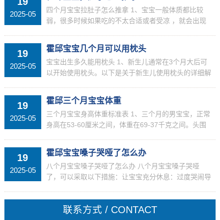
19
四个月宝宝拉肚子怎么推拿 1、宝宝一般体质都比较
2025-05
弱，很多时候如果吃的不太合适或者受凉 ，就会出现
拉肚子的症状，爸爸妈妈其实不用太担心，除了喂宝宝
吃药，爸爸妈妈也可以给宝宝逆时针按摩揉揉肚子，...
霍邱宝宝几个月可以用枕头
19
宝宝出生多久能用枕头 1、新生儿通常在3个月大后可
2025-05
以开始使用枕头。以下是关于新生儿使用枕头的详细解
释：新生儿生理特点 新生儿刚出生时，他们的颈椎生
理弯曲尚未形成，因此，在出生后的头几个月里，...
霍邱三个月宝宝体重
19
三个月宝宝身高体重标准表 1、三个月的男宝宝，正常
2025-05
身高在53-60厘米之间，体重在69-37千克之间。头围
在37-46厘米之间。三个月的女宝宝，正常身高在52-
65厘米之间，体重在40-71...
霍邱宝宝嗓子哭哑了怎么办
19
八个月宝宝嗓子哭哑了怎么办 八个月宝宝嗓子哭哑
2025-05
了，可以采取以下措施：让宝宝充分休息：过度哭闹导
致的声带充血、肿胀需要通过休息来恢复。避免让宝宝
继续过度用嗓，尽量减少哭闹，让宝宝的声音得到充
联系方式 / CONTACT
分...