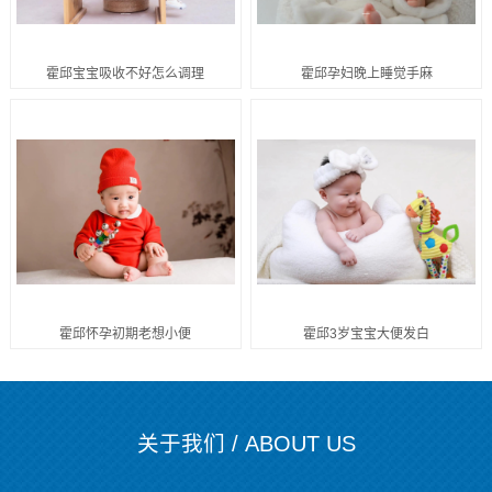
霍邱宝宝吸收不好怎么调理
霍邱孕妇晚上睡觉手麻
霍邱怀孕初期老想小便
霍邱3岁宝宝大便发白
关于我们 / ABOUT US