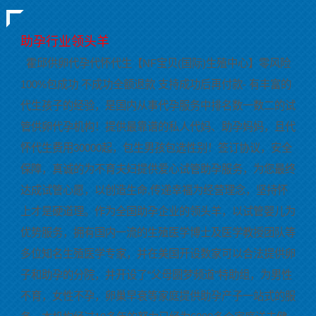
助孕行业领头羊
霍邱供卵代孕代怀代生【NF宝贝(国际)生殖中心】零风险
100%包成功 不成功全额退款 支持成功后再付款- 有丰富的
代生孩子的经验，是国内从事代孕服务中排名数一数二的试
管供卵代孕机构！提供最靠谱的私人代妈、助孕妈妈，且代
怀代生费用30000起，包生男孩包选性别！签订协议，安全
保障，真诚的为不育夫妇提供爱心试管助孕服务，为您最终
达成试管心愿，以创造生命,传递幸福为经营理念，坚持怀
上才是硬道理。作为全国助孕企业的领头羊，以试管婴儿为
优势服务，拥有国内一流的生殖医学博士及医学教授团队等
多位知名生殖医学专家，并在美国开设数家可以合法提供卵
子和助孕的分院，并开设了“父母圆梦频道”特助组，为男性
不育，女性不孕，卵巢早衰等家庭提供助孕产子一站式的服